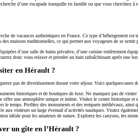
echerche d’une escapade tranquille en famille ou que vous cherchiez à exp
herche de vacances authentiques en France. Ce type d’hébergement est trè
s des maisons traditionnelles, ce qui permet aux voyageurs de se sentir p
quipées d’une salle de bains privative, d’une cuisine entièrement équipé
rrez donc vous relaxer et prendre un bain rafraîchissant après une lon
isiter en Hérault ?
querez pas de divertissement durant votre séjour. Voici quelques-unes des
uments historiques et de boutiques de luxe. Ne manquez pas de visiter l
ffre une atmosphère unique et intime. Visitez le centre historique et e
vers le temps. Profitez des monuments et des remparts médiévaux, ainsi
re aux visiteurs un large éventail d’activités nautiques. Visitez égalemen
ion idéale pour les amateurs de nature. Explorez les canyons, les mont
ver un gîte en l’Hérault ?