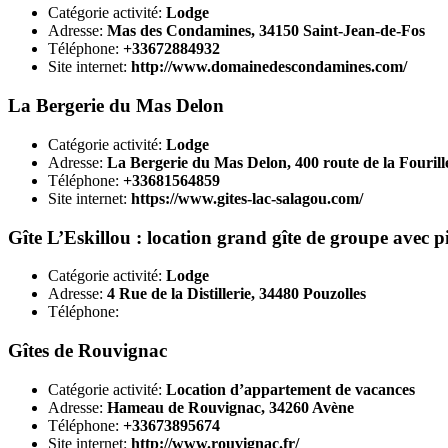
Catégorie activité:
Lodge
Adresse:
Mas des Condamines, 34150 Saint-Jean-de-Fos
Téléphone:
+33672884932
Site internet:
http://www.domainedescondamines.com/
La Bergerie du Mas Delon
Catégorie activité:
Lodge
Adresse:
La Bergerie du Mas Delon, 400 route de la Fouril
Téléphone:
+33681564859
Site internet:
https://www.gites-lac-salagou.com/
Gîte L’Eskillou : location grand gîte de groupe avec p
Catégorie activité:
Lodge
Adresse:
4 Rue de la Distillerie, 34480 Pouzolles
Téléphone:
Gîtes de Rouvignac
Catégorie activité:
Location d’appartement de vacances
Adresse:
Hameau de Rouvignac, 34260 Avène
Téléphone:
+33673895674
Site internet:
http://www.rouvignac.fr/